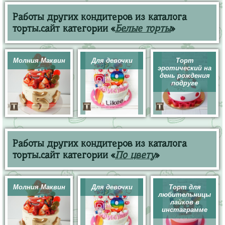
Работы других кондитеров из каталога
торты.сайт категории «
Белые торты
»
Молния Маквин
Для девочки
Торт
эротический на
день рождения
подруге
Работы других кондитеров из каталога
торты.сайт категории «
По цвету
»
Молния Маквин
Для девочки
Торт для
любительницы
лайков в
инстаграмме