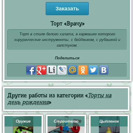
Заказать
Торт «Врачу»
Торт в стиле белого халата, в кармашке которого
хирургические инструменты, с бейджиком, с рубашкой и
галстуком.
Поделиться
Другие работы из категории «
Торты на
день рождения
»
Оружие
Строителю
Цыпленок