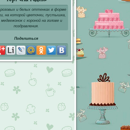
 розовых и белых оттенках в форме
ки, на которой цветочки, пустышка,
 медвежонок с короной на голове и
поздравления.
Поделиться