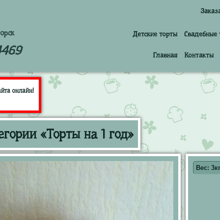
Заказ
орск
Детские торты
Свадебные 
4469
Главная
Контакты
йта онлайн!
егории «Торты на 1 год»
Вес: 3кг