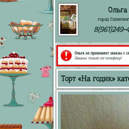
Ольга
город Солнечног
8(961)249-
Ольга не принимает заказы с са
Заказы только по телефону!
Торт «На годик» кат