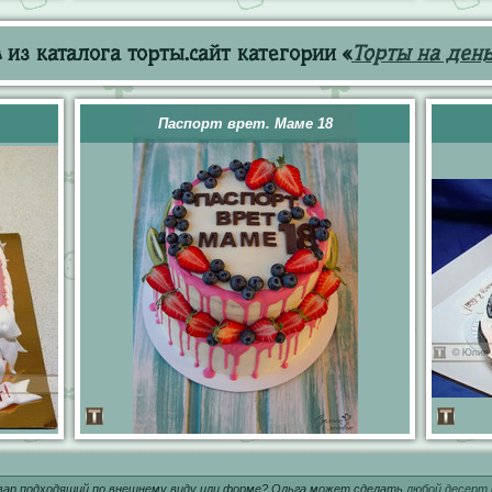
из каталога торты.сайт категории «
Торты на ден
Паспорт врет. Маме 18
вар подходящий по внешнему виду или форме? Ольга может сделать
любой десерт 