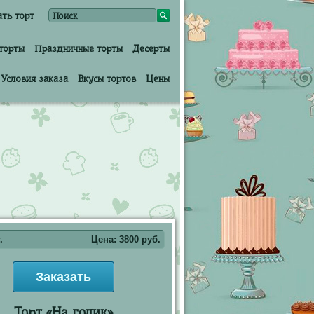
ать торт
торты
Праздничные торты
Десерты
Условия заказа
Вкусы тортов
Цены
.
Цена:
3800
руб.
Заказать
Торт «На годик»