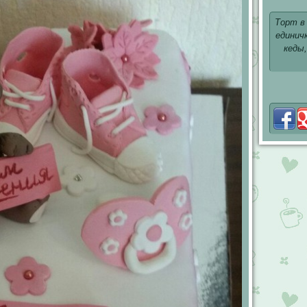
Торт в
единич
кеды,