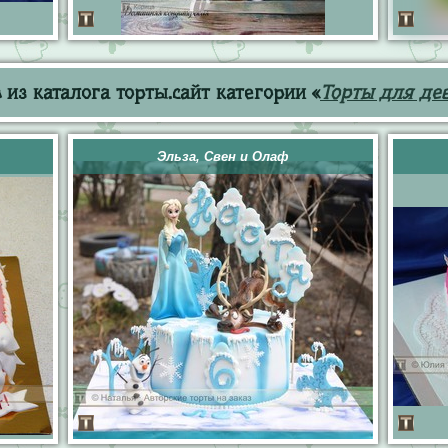
из каталога торты.сайт категории «
Торты для де
Эльза, Свен и Олаф