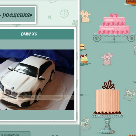
ь рождения
»
BMW X6
из каталога