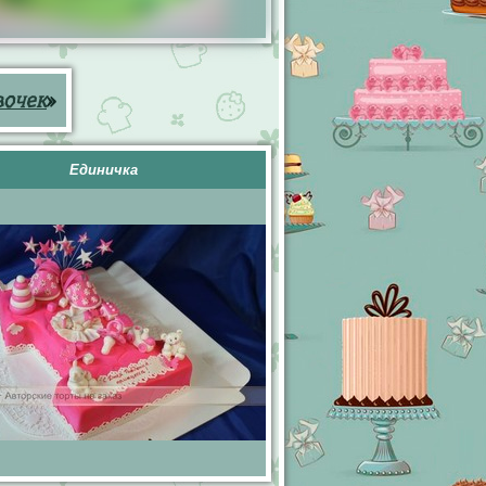
вочек
»
Единичка