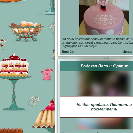
На день рождения девочки торт в розовых и
оттенках. который украшают звезды, поздр
и фигурка Минни Маус.
Вес: 2кг.
Цена: 
Робокар Поли и Лунтик
Не для продажи. Принять и
посмотреть