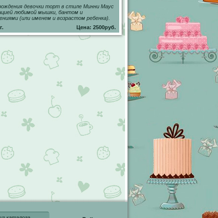
рождения девочки торт в стиле Минни Маус
ацией любимой мышки, бантом и
ениями (или именем и возрастом ребенка).
г.
Цена: 2500руб.
из каталога