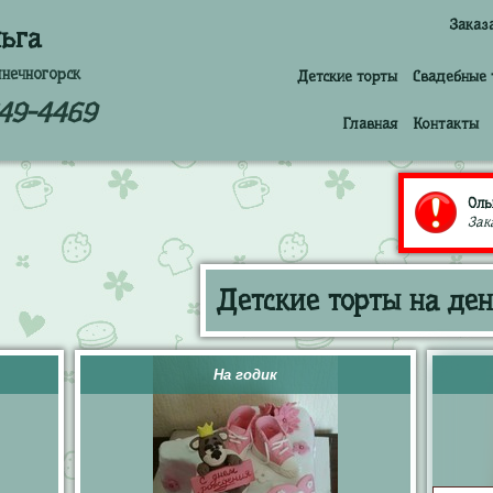
Заказ
ьга
лнечногорск
Детские торты
Свадебные 
249-4469
Главная
Контакты
Оль
Зак
Детские торты на де
На годик