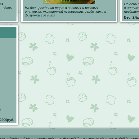
мя
На день 
- здесь
На день рождения торт в зеленых и розовых
с апплик
оттенках, украшенный пуговицами, сердечками и
поздравл
фигуркой совушки.
Вес: 2.5к
й
2200руб.
ар подходящий по внешнему виду или форме? Ольга может сделать любой десерт 