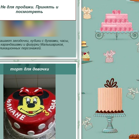
Не для продажи. Принять и
посмотреть
ашают звездочки, кубики с буквами, часы,
 карандашами и фигурки Малышариков,
ликационных персонажей.
торт для девочки