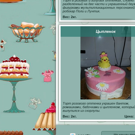
Торт в розовых и голубых оттенках, словно
разделенный на две части и украшенный дву
фигурками мультипликационных персонажей 
робокар Поли и Лунтик.
Вес: 2кг.
Цыпленок
Торт розового оттенка украшен бантом,
ромашками, бабочками и цыпленком, которы
вылупился из скорлупы.
Вес: 2кг.
Цена: 
Не нашли тов