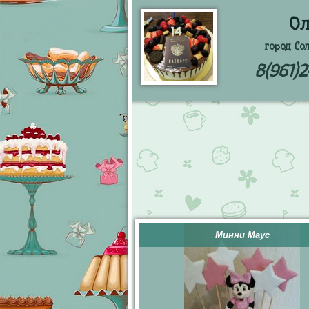
Ол
город Со
8(961)
Минни Маус