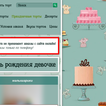
ать торт
торты
Праздничные торты
Десерты
Условия заказа
Вкусы тортов
Цены
га не принимает заказы с сайта онлайн!
азы только по телефону!
нь рождения девочке
малышарики