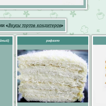
ии «
Вкусы тортов кондитеров
»
ийный)
рафаэло