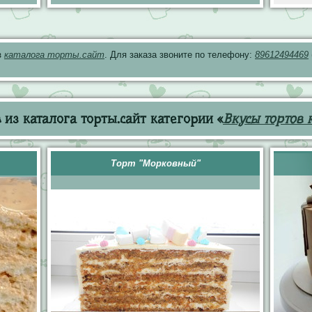
з
каталога торты.сайт
. Для заказа звоните по телефону:
89612494469
из каталога торты.сайт категории «
Вкусы тортов 
Торт "Морковный"