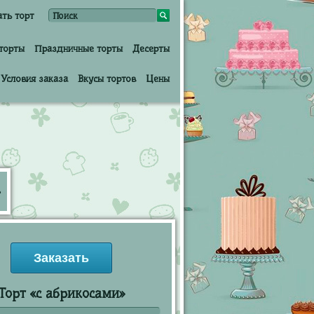
ать торт
торты
Праздничные торты
Десерты
Условия заказа
Вкусы тортов
Цены
Заказать
Торт «с абрикосами»