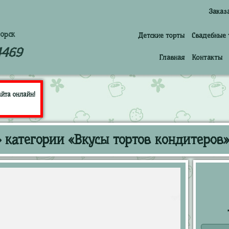
Заказ
орск
Детские торты
Свадебные 
4469
Главная
Контакты
йта онлайн!
 категории «Вкусы тортов кондитеров»