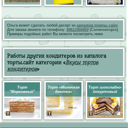
Ольга может сделать любой десерт из
каталога торты.сайт
.
Для заказа звоните по телефону:
89612494469
(Солнечногорск).
Примеры подобных работ Вы можете посмотреть ниже
Работы других кондитеров из каталога
торты.сайт категории «
Вкусы тортов
кондитеров
»
Торт
Торт «Молочная
Торт шоколадно-
"Морковный"
девочка»
йогуртовый