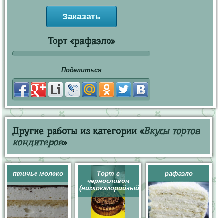
Заказать
Торт «рафаэло»
Поделиться
Другие работы из категории «
Вкусы тортов
кондитеров
»
птичье молоко
Торт с
рафаэло
черносливом
(низкокалорийный)