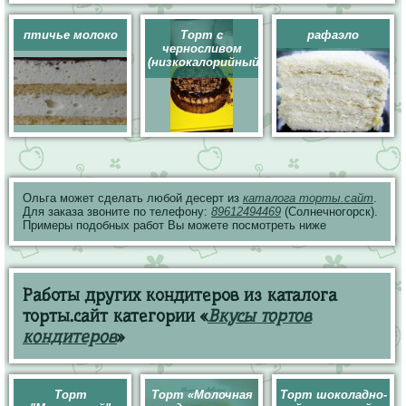
птичье молоко
Торт с
рафаэло
черносливом
(низкокалорийный)
Ольга может сделать любой десерт из
каталога торты.сайт
.
Для заказа звоните по телефону:
89612494469
(Солнечногорск).
Примеры подобных работ Вы можете посмотреть ниже
Работы других кондитеров из каталога
торты.сайт категории «
Вкусы тортов
кондитеров
»
Торт
Торт «Молочная
Торт шоколадно-