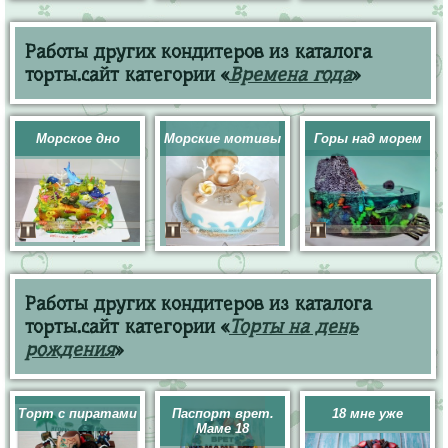
Работы других кондитеров из каталога
торты.сайт категории «
Времена года
»
Морское дно
Морские мотивы
Горы над морем
Работы других кондитеров из каталога
торты.сайт категории «
Торты на день
рождения
»
Торт с пиратами
Паспорт врет.
18 мне уже
Маме 18