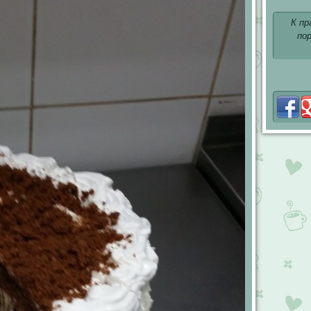
К пр
по