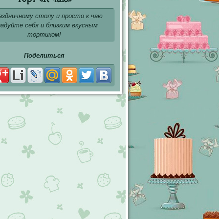
аздничному столу и просто к чаю
радуйте себя и близким вкусным
тортиком!
Поделиться