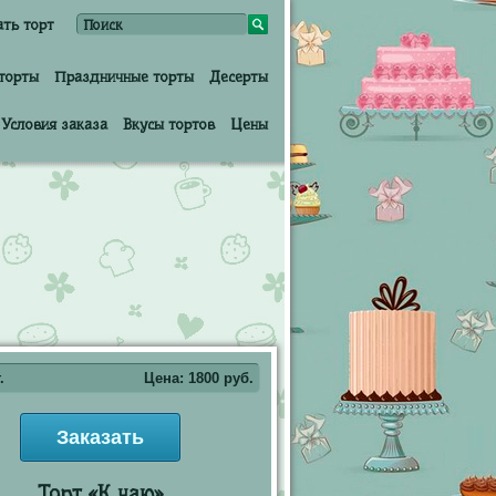
ать торт
торты
Праздничные торты
Десерты
Условия заказа
Вкусы тортов
Цены
.
Цена:
1800
руб.
Заказать
Торт «К чаю»