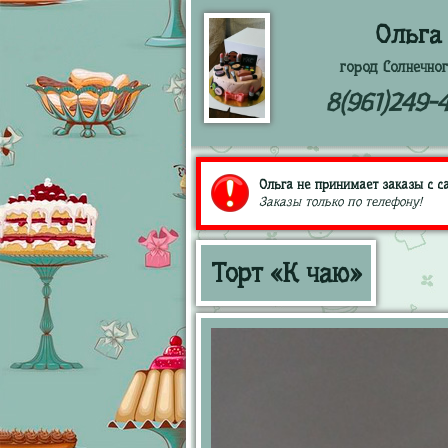
Ольга
город Солнечног
8(961)249-
Ольга не принимает заказы с са
Заказы только по телефону!
Торт «К чаю»